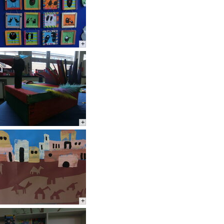
+
+
+