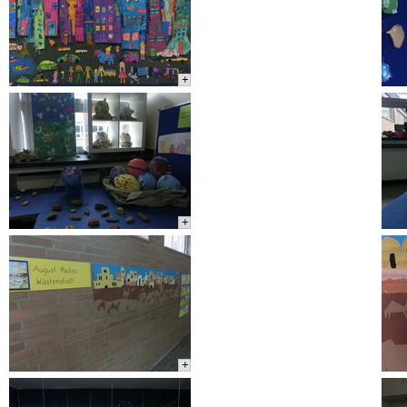
+
+
+