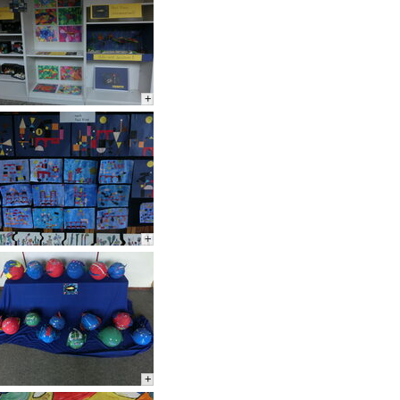
+
+
+