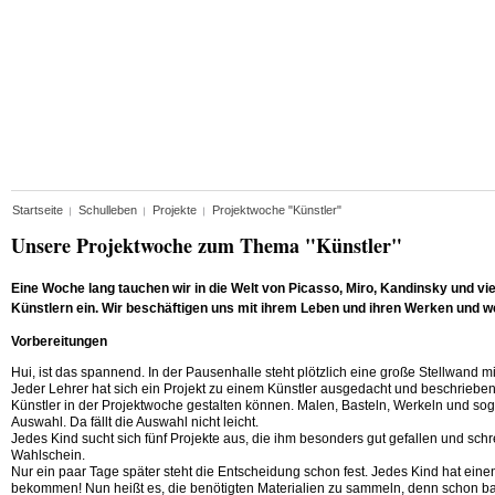
Startseite
Schulleben
Projekte
Projektwoche "Künstler"
Unsere Projektwoche zum Thema "Künstler"
Eine Woche lang tauchen wir in die Welt von Picasso, Miro, Kandinsky und v
Künstlern ein. Wir beschäftigen uns mit ihrem Leben und ihren Werken und w
Vorbereitungen
Hui, ist das spannend. In der Pausenhalle steht plötzlich eine große Stellwand m
Jeder Lehrer hat sich ein Projekt zu einem Künstler ausgedacht und beschriebe
Künstler in der Projektwoche gestalten können. Malen, Basteln, Werkeln und so
Auswahl. Da fällt die Auswahl nicht leicht.
Jedes Kind sucht sich fünf Projekte aus, die ihm besonders gut gefallen und schr
Wahlschein.
Nur ein paar Tage später steht die Entscheidung schon fest. Jedes Kind hat eine
bekommen! Nun heißt es, die benötigten Materialien zu sammeln, denn schon bal