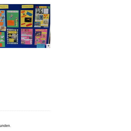
+
funden.