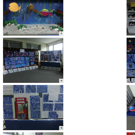
+
+
+