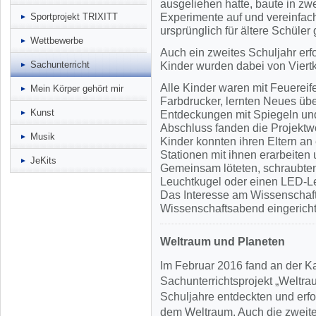
ausgeliehen hatte, baute in zw
Sportprojekt TRIXITT
Experimente auf und vereinfach
ursprünglich für ältere Schüler
Wettbewerbe
Auch ein zweites Schuljahr erf
Sachunterricht
Kinder wurden dabei von Viertkl
Alle Kinder waren mit Feuereif
Mein Körper gehört mir
Farbdrucker, lernten Neues üb
Kunst
Entdeckungen mit Spiegeln un
Abschluss fanden die Projekt
Musik
Kinder konnten ihren Eltern a
Stationen mit ihnen erarbeiten
JeKits
Gemeinsam löteten, schraubte
Leuchtkugel oder einen LED-L
Das Interesse am Wissenschaft
Wissenschaftsabend eingericht
Weltraum und Planeten
Im Februar 2016 fand an der K
Sachunterrichtsprojekt „Weltrau
Schuljahre entdeckten und erf
dem Weltraum. Auch die zweite