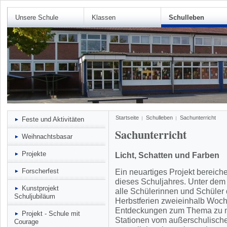
Unsere Schule
Klassen
Schulleben
Startseite
Schulleben
Sachunterricht
Feste und Aktivitäten
Sachunterricht
Weihnachtsbasar
Projekte
Licht, Schatten und Farben
Forscherfest
Ein neuartiges Projekt bereich
dieses Schuljahres. Unter dem 
Kunstprojekt
alle Schülerinnen und Schüler 
Schuljubiläum
Herbstferien zweieinhalb Woc
Entdeckungen zum Thema zu mac
Projekt - Schule mit
Stationen vom außerschulisch
Courage