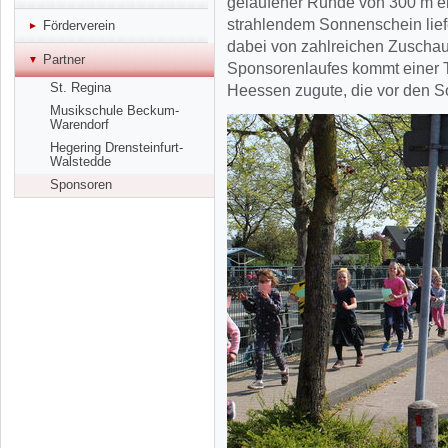
gelaufener Runde von 300 m ei
strahlendem Sonnenschein lief
Förderverein
dabei von zahlreichen Zuschau
Partner
Sponsorenlaufes kommt einer T
St. Regina
Heessen zugute, die vor den S
Musikschule Beckum-
Warendorf
Hegering Drensteinfurt-
Walstedde
Sponsoren