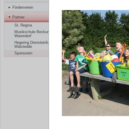
gelaufener Runde von 300 m ei
strahlendem Sonnenschein lief
Förderverein
dabei von zahlreichen Zuschau
Partner
Sponsorenlaufes kommt einer T
St. Regina
Heessen zugute, die vor den S
Musikschule Beckum-
Warendorf
Hegering Drensteinfurt-
Walstedde
Sponsoren
«
»