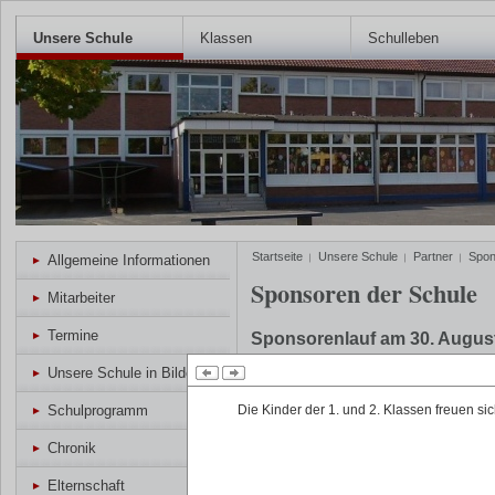
Unsere Schule
Klassen
Schulleben
Startseite
Unsere Schule
Partner
Spon
Allgemeine Informationen
Sponsoren der Schule
Mitarbeiter
Termine
Sponsorenlauf am 30. Augus
Unsere Schule in Bildern
Am 30. August fand an der Kard
Sponsorenlauf für alle Kinder d
Schulprogramm
Die Kinder der 1. und 2. Klassen freuen s
in zwei Gruppen und konnten 3
Chronik
gehen. Vor dem Lauf suchten d
Freunde als Sponsoren, die sic
Elternschaft