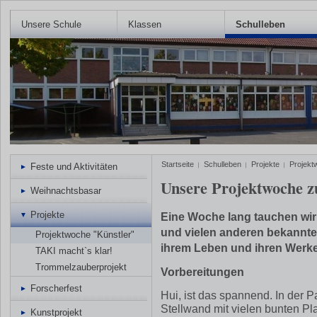
Unsere Schule
Klassen
Schulleben
Startseite
Schulleben
Projekte
Projekt
Feste und Aktivitäten
Unsere Projektwoche 
Weihnachtsbasar
Projekte
Eine Woche lang tauchen wir 
und vielen anderen bekannten
Projektwoche "Künstler"
ihrem Leben und ihren Werke
TAKI macht`s klar!
Trommelzauberprojekt
Vorbereitungen
Forscherfest
Hui, ist das spannend. In der P
Stellwand mit vielen bunten Pla
Kunstprojekt