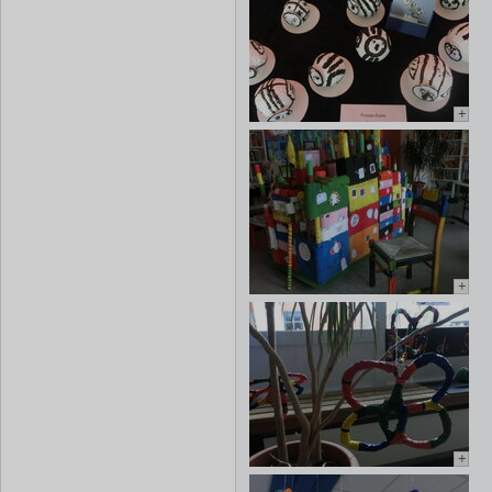
+
+
+