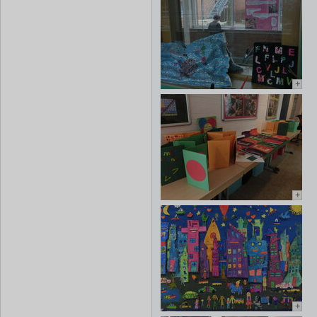
+
+
+