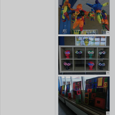
+
+
+