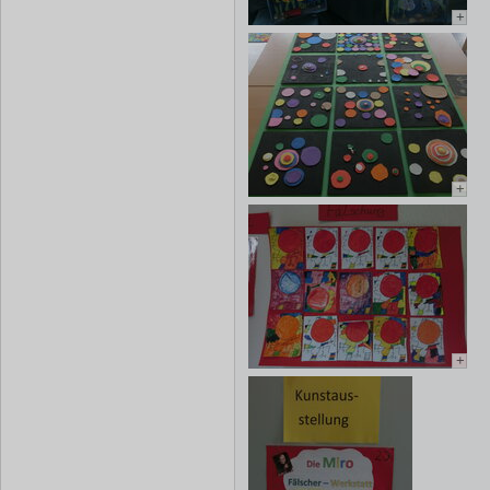
+
+
+