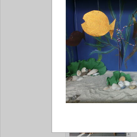
+
1. Tag - Montag
Die Gruppen sind eingeteilt und
Woche gefunden.
Bevor es ans Malen und Basteln
Künstler und seine besondere A
kennen.
Dann aber geht`s los und unser
«
»
+