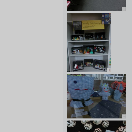
+
+
+