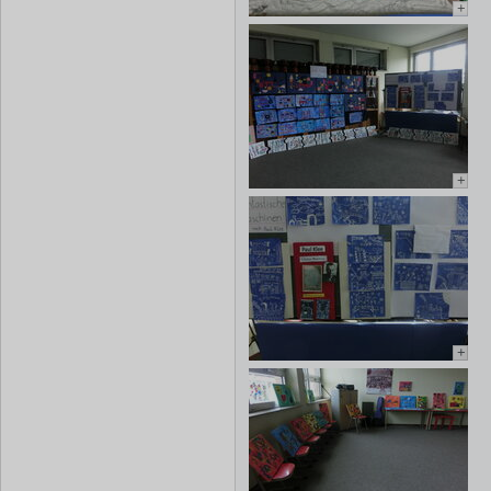
+
+
+